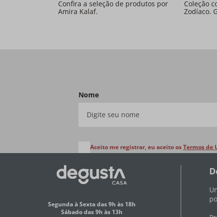
Confira a seleção de produtos por
Coleção c
Amira Kalaf.
Zodíaco. 
Nome
Aceito me registrar, eu aceito os
Termos de 
D
Um
po
Segunda à Sexta das 9h às 18h
Sábado das 9h às 13h