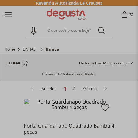
Revenda Autorizada Le Creuset
0
O que você procura hoje?
Home
LINHAS
Bambu
FILTRAR
Ordenar Por
Mais recentes
Exibindo
1-16 de 23 resultados
1
Anterior
2
Próximo
Porta Guardanapo Quadrado Bambu 4
peças