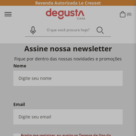
Revenda Autorizada Le Creuset
0
O que você procura hoje?
Assine nossa newsletter
Fique por dentro das nossas novidades e promoções
Nome
Email
Aceito me registrar, eu aceito os
Termos de Uso
da