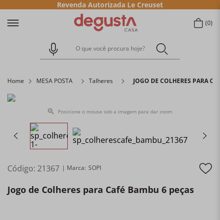
Revenda Autorizada Le Creuset
0
O que você procura hoje?
Home
MESA POSTA
Talheres
JOGO DE COLHERES PARA CA
Posicione o mouse sob a imagem para dar zoom
Código
:
21367
SOPI
Jogo de Colheres para Café Bambu 6 peças