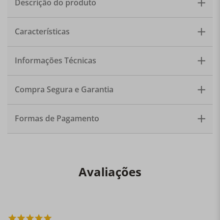
Descrição do produto
Conjunto de colheres para café com cabo revestido de
Características
bambu. Material: Bambu e inox. Tamanho: 11cm.
Quantidade: 6 colheres.
Informações Técnicas
Compra Segura e Garantia
Formas de Pagamento
Avaliações