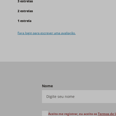
3 estrelas
2 estrelas
1 estrela
Faça login para escrever uma avaliação.
Nome
Aceito me registrar, eu aceito os
Termos de 