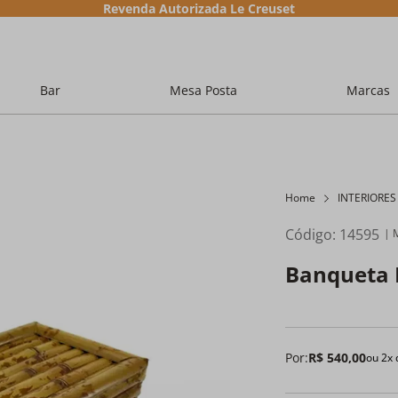
Revenda Autorizada Le Creuset
Bar
Mesa Posta
Marcas
Home
INTERIORES
Código
:
14595
Banqueta 
Por:
R$
540
,
00
ou
2
x