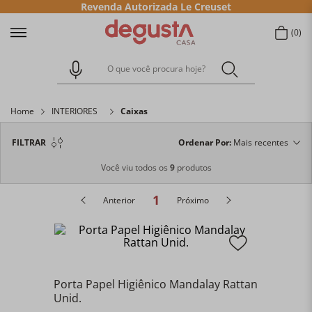
Revenda Autorizada Le Creuset
0
O que você procura hoje?
Home
INTERIORES
Caixas
FILTRAR
Ordenar Por
Mais recentes
Você viu todos os
9
produtos
1
Anterior
Próximo
Porta Papel Higiênico Mandalay Rattan
Unid.