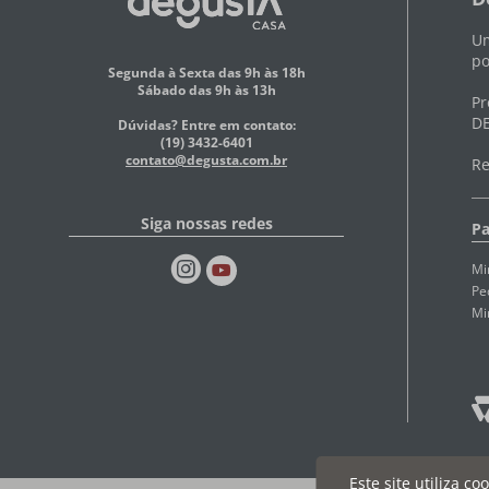
Um
po
Segunda à Sexta das 9h às 18h
Sábado das 9h às 13h
Pr
DE
Dúvidas? Entre em contato:
(19) 3432-6401
contato@degusta.com.br
Re
Siga nossas redes
Pa
Mi
Pe
Mi
Este site utiliza c