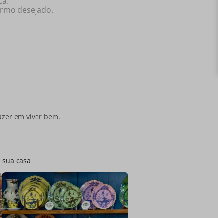
ca.
ermo desejado.
azer em viver bem.
a sua casa