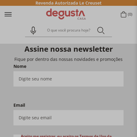
Revenda Autorizada Le Creuset
0
O que você procura hoje?
Assine nossa newsletter
Fique por dentro das nossas novidades e promoções
Nome
Email
Aceito me registrar, eu aceito os
Termos de Uso
da