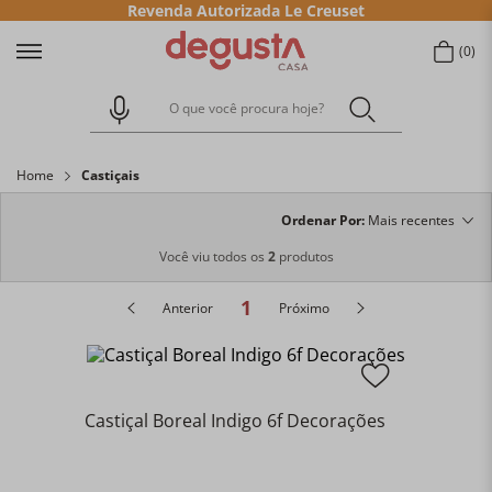
Revenda Autorizada Le Creuset
0
O que você procura hoje?
Home
Castiçais
Ordenar Por
Mais recentes
Você viu todos os
2
produtos
1
Anterior
Próximo
Castiçal Boreal Indigo 6f Decorações