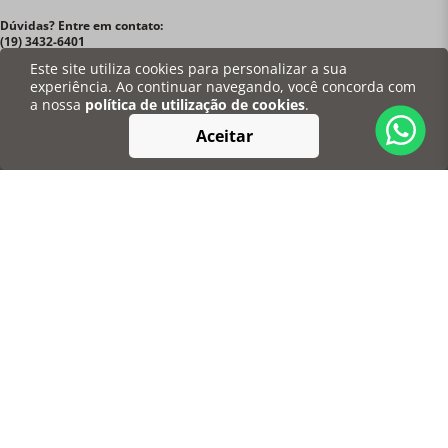
Dúvidas? Entre em contato:
(19) 3432-6401
contato@degusta.com.br
Este site utiliza cookies para personalizar a sua
experiência. Ao continuar navegando, você concorda com
a nossa
política de utilização de cookies
.
Para você
Aceitar
Institucional
Informações
Redes Sociais
Pagamentos