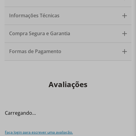
para servir café. Material: Porcelana. Capacidade: 80ml.
Quantidade: 6 xicaras 6 pires
Informações Técnicas
Compra Segura e Garantia
Formas de Pagamento
Avaliações
Carregando…
Faça login para escrever uma avaliação.