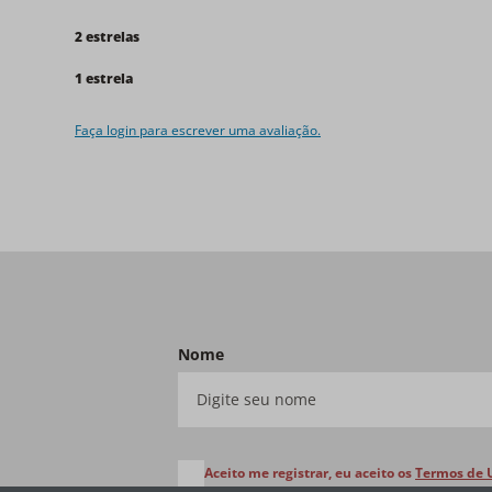
2 estrelas
1 estrela
Faça login para escrever uma avaliação.
Nome
Aceito me registrar, eu aceito os
Termos de 