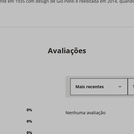
lmente em 1935 com design de Gio Ponti e reeditada em 2014, quand
Avaliações
Mais recentes
0%
Nenhuma avaliação
0%
0%