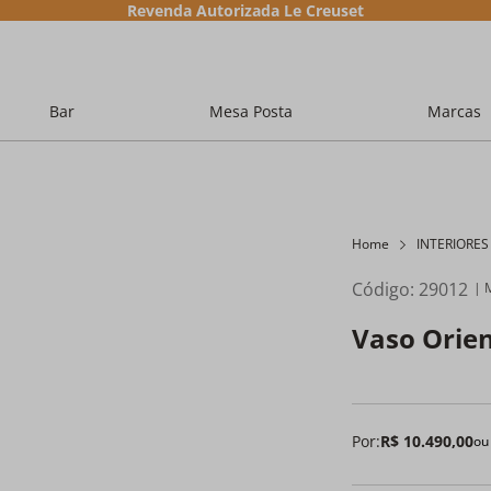
Revenda Autorizada Le Creuset
Bar
Mesa Posta
Marcas
Home
INTERIORES
Código
:
29012
Vaso Orien
Por:
R$
10
.
490
,
00
o