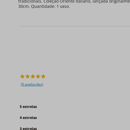
tradicionais. Coleção Oriente Italiano, lançada origina
30cm. Quantidade: 1 vaso.
(0 avaliações)
5 estrelas
4 estrelas
3 estrelas