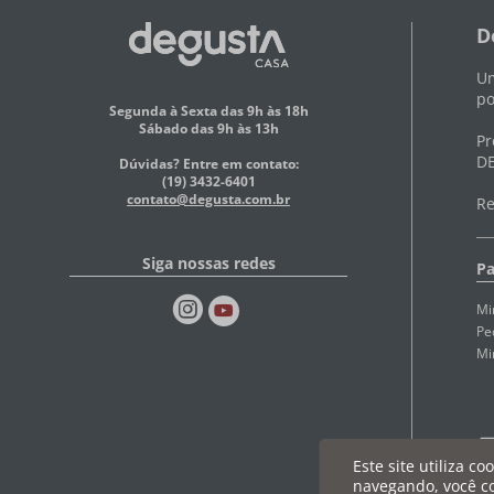
D
Um
po
Segunda à Sexta das 9h às 18h
Sábado das 9h às 13h
Pr
DE
Dúvidas? Entre em contato:
(19) 3432-6401
contato@degusta.com.br
Re
Siga nossas redes
Pa
Mi
Pe
Mi
Este site utiliza c
navegando, você c