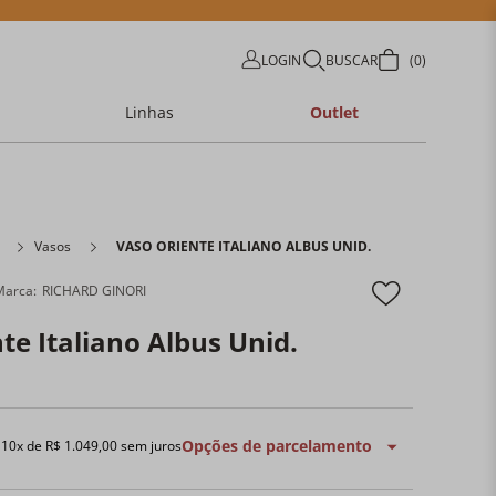
LOGIN
BUSCAR
0
Linhas
Outlet
Vasos
VASO ORIENTE ITALIANO ALBUS UNID.
RICHARD GINORI
te Italiano Albus Unid.
Opções de parcelamento
u
10
x de
R$
1
.
049
,
00
sem juros