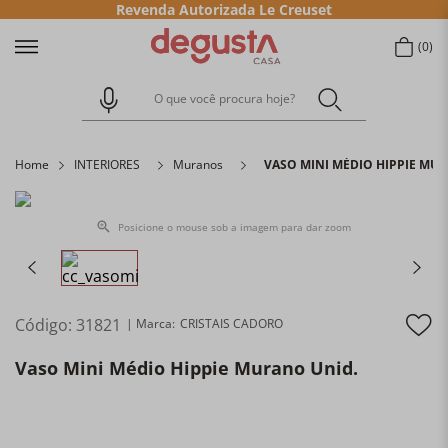
Revenda Autorizada Le Creuset
0
O que você procura hoje?
Home
INTERIORES
Muranos
VASO MINI MÉDIO HIPPIE MU
Posicione o mouse sob a imagem para dar zoom
Código
:
31821
CRISTAIS CADORO
Vaso Mini Médio Hippie Murano Unid.