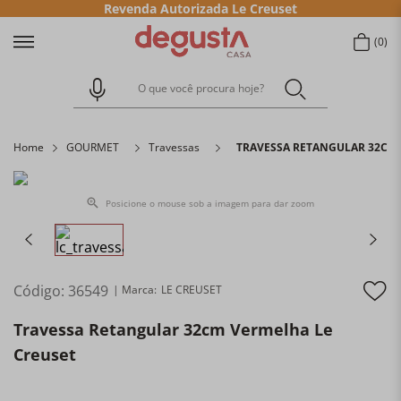
Revenda Autorizada Le Creuset
0
O que você procura hoje?
Home
GOURMET
Travessas
TRAVESSA RETANGULAR 32CM 
Posicione o mouse sob a imagem para dar zoom
Código
:
36549
LE CREUSET
Travessa Retangular 32cm Vermelha Le
Creuset