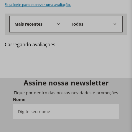
compreendidos como desvio de qualidade. Tamanho:
Faça login para escrever uma avaliação.
32cm. Material: Cerâmica. Fonte de Calor: Forno,
Microondas e Grelha. Quantidade: 1 travessa.
Mais recentes
Todos
Carregando avaliações…
Assine nossa newsletter
Fique por dentro das nossas novidades e promoções
Nome