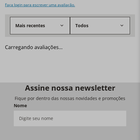
compreendidos como desvio de qualidade. Tamanho:
Faça login para escrever uma avaliação.
19cm. Material: Cerâmica. Fonte de Calor: Forno,
Microondas e Grelha. Quantidade: 1 travessa.
Mais recentes
Todos
Carregando avaliações…
Assine nossa newsletter
Fique por dentro das nossas novidades e promoções
Nome