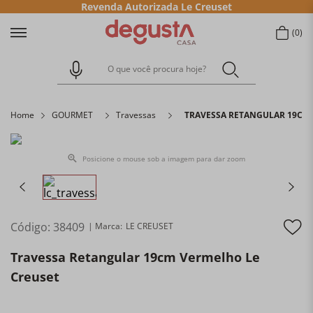
Revenda Autorizada Le Creuset
0
O que você procura hoje?
Home
GOURMET
Travessas
TRAVESSA RETANGULAR 19CM 
Posicione o mouse sob a imagem para dar zoom
Código
:
38409
LE CREUSET
Travessa Retangular 19cm Vermelho Le
Creuset