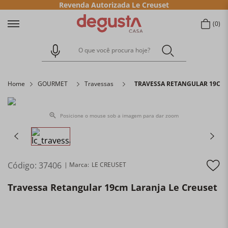
Revenda Autorizada Le Creuset
0
O que você procura hoje?
Home
GOURMET
Travessas
TRAVESSA RETANGULAR 19CM 
Posicione o mouse sob a imagem para dar zoom
Código
:
37406
LE CREUSET
Travessa Retangular 19cm Laranja Le Creuset