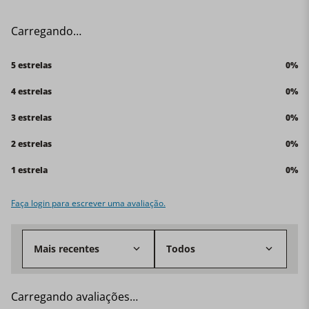
para freezer, forno, microondas, grelha, máquina de
lavar louça e utensílios de metal. Obs: Por se tratar de
Carregando…
produto com fabricação artesanal e exclusiva, não são
idênticos, podendo apresentar pequenas variações de
cor, forma ou textura que não devem ser
5 estrelas
0%
compreendidos como desvio de qualidade. Tamanho:
19cm. Material: Cerâmica. Fonte de Calor: Forno,
4 estrelas
0%
Microondas e Grelha. Quantidade: 1 travessa.
3 estrelas
0%
2 estrelas
0%
1 estrela
0%
Faça login para escrever uma avaliação.
Mais recentes
Todos
Carregando avaliações…