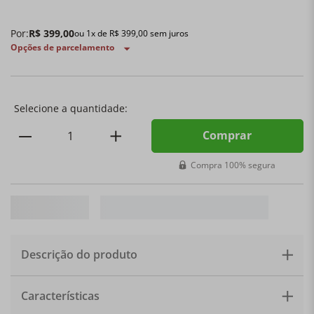
Por:
R$
399
,
00
ou
1
x de
R$
399
,
00
sem juros
Opções de parcelamento
Comprar
Compra 100% segura
Descrição do produto
DESCRIÇÃO
Travessa Quadrada Heritage 23cm Bleu
Características
Riviera — Le Creuset
Existem peças de cozinha que