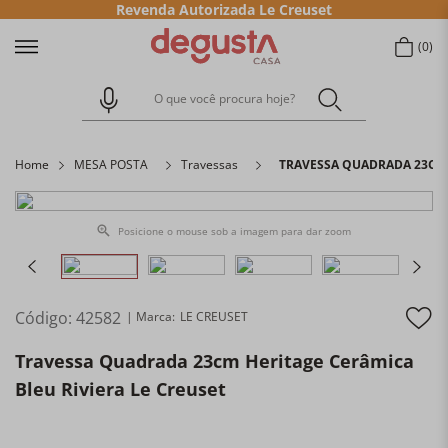
Revenda Autorizada Le Creuset
0
O que você procura hoje?
Home
MESA POSTA
Travessas
TRAVESSA QUADRADA 23CM 
Posicione o mouse sob a imagem para dar zoom
Código
:
42582
LE CREUSET
Travessa Quadrada 23cm Heritage Cerâmica
Bleu Riviera Le Creuset