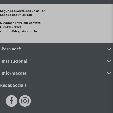
gratinar e assar com estilo; Travessa Heritage Le
Creuset Bleu original; Forma quadrada que vai do
congelador ao forno direto; Presente sofisticado para
Segunda à Sexta das 9h às 18h
Sábado das 9h às 13h
quem ama cozinhar e receber em casa; Como servir
crumbles, gratinados e sobremesas com muito mais
Dúvidas? Entre em contato:
charme; …então você já sabe que a Le Creuset não é
(19) 3432-6401
apenas um utensílio — é um padrão de vida. Investir
contato@degusta.com.br
em uma Travessa Quadrada Heritage é transformar
cada receita, simples ou especial, em uma experiência
completa de prazer, beleza e sofisticação à mesa.
Informações Técnicas
Marca:
Le Creuset
Coleção:
Para você
Heritage
Cor:
Bleu Riviera (azul)
Material:
Cerâmica
Premium
Tamanho:
23cm
Comprimento:
23cm
Largura:
23cm
Altura:
8,3cm
Peso aproximado:
2,18kg
Institucional
Temperatura suportada:
-22°C a +260°C
Fontes de
calor:
Forno, microondas e congelador (não usar em
Informações
fogo direto)
Modo de Lavagem:
Lava-louças e lavagem à
mão
Garantia:
10 anos contra defeitos de fabricação
Quantidade:
1 travessa
Por que vale a pena?
Diferente
Redes Sociais
das travessas comuns de cerâmica industrial ou vidro
refratário, a Travessa Quadrada Heritage da Le Creuset
foi concebida para durar décadas. Ela não lasca com
facilidade, distribui o calor com precisão para um
resultado impecável em cada fornada, não retém
odores de preparações anteriores e possui o peso e a