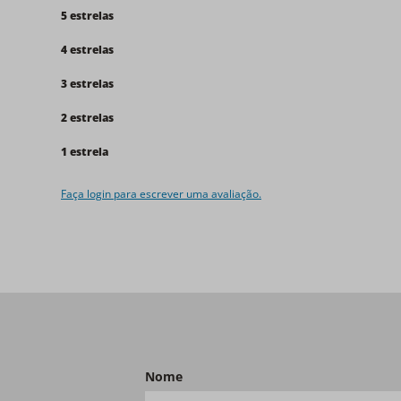
5 estrelas
4 estrelas
3 estrelas
2 estrelas
1 estrela
Faça login para escrever uma avaliação.
Nome