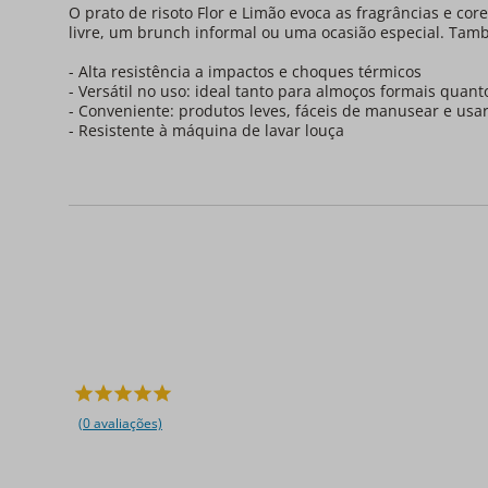
O prato de risoto Flor e Limão evoca as fragrâncias e cor
livre, um brunch informal ou uma ocasião especial. Tamb
- Alta resistência a impactos e choques térmicos
- Versátil no uso: ideal tanto para almoços formais quan
- Conveniente: produtos leves, fáceis de manusear e usa
- Resistente à máquina de lavar louça
(0 avaliações)