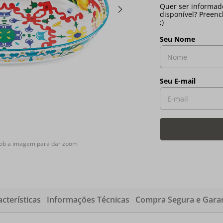
sob a imagem para dar zoom
cterísticas
Informações Técnicas
Compra Segura e Garan