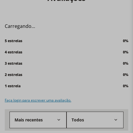
com alimentos, máx. 70°C.
- Não usar esponjas abrasivas. Seque imediatamente
após a lavagem com um pano macio.
Carregando…
5 estrelas
0%
4 estrelas
0%
3 estrelas
0%
2 estrelas
0%
1 estrela
0%
Faça login para escrever uma avaliação.
Mais recentes
Todos