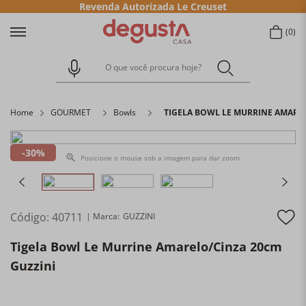
Revenda Autorizada Le Creuset
0
O que você procura hoje?
Home
GOURMET
Bowls
TIGELA BOWL LE MURRINE AMARE
30%
Posicione o mouse sob a imagem para dar zoom
Código
:
40711
GUZZINI
Tigela Bowl Le Murrine Amarelo/Cinza 20cm
Guzzini