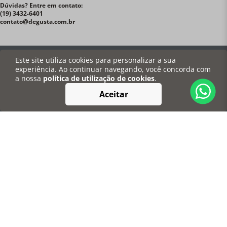
Dúvidas? Entre em contato:
(19) 3432-6401
contato@degusta.com.br
Para você
Este site utiliza cookies para personalizar a sua
experiência. Ao continuar navegando, você concorda com
a nossa
política de utilização de cookies
.
Institucional
Aceitar
Informações
Redes Sociais
Pagamentos