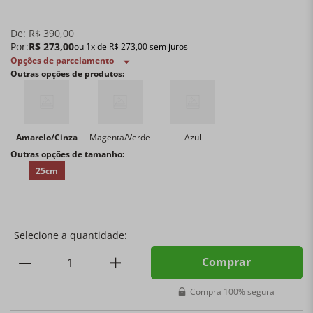
De:
R$
390
,
00
Por:
R$
273
,
00
ou
1
x de
R$
273
,
00
sem juros
Opções de parcelamento
Outras opções de produtos:
Amarelo/Cinza
Magenta/Verde
Azul
Outras opções de tamanho:
25cm
Comprar
Compra 100% segura