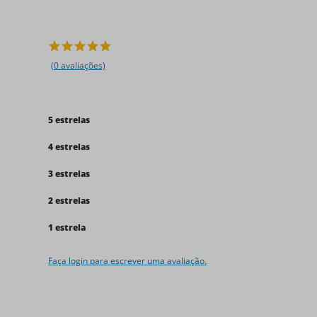
(0 avaliações)
5 estrelas
4 estrelas
3 estrelas
2 estrelas
1 estrela
Faça login para escrever uma avaliação.