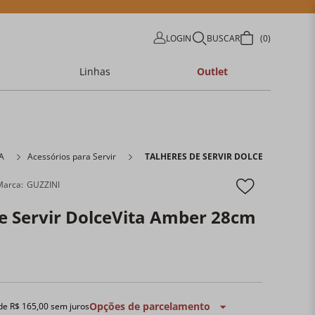
LOGIN
BUSCAR
0
Linhas
Outlet
A
Acessórios para Servir
TALHERES DE SERVIR DOLCEVITA AMBER
GUZZINI
e Servir DolceVita Amber 28cm
Opções de parcelamento
 de
R$
165
,
00
sem juros