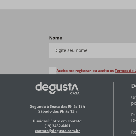
Nome
Aceito me registrar, eu aceito os
Termos de 
D
Um
po
Segunda à Sexta das 9h às 18h
Sábado das 9h às 13h
Pr
DE
Dúvidas? Entre em contato:
(19) 3432-6401
contato@degusta.com.br
Re