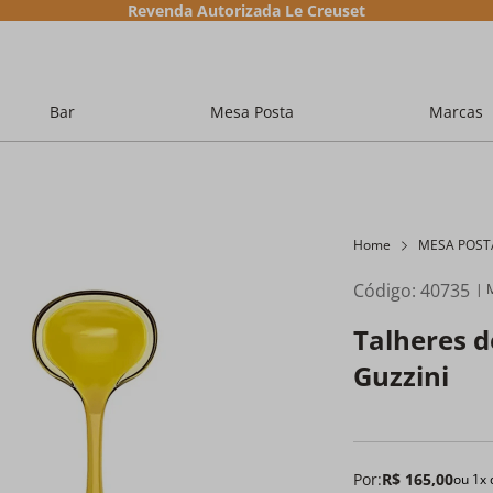
Revenda Autorizada Le Creuset
Bar
Mesa Posta
Marcas
Home
MESA POST
Código
:
40735
Talheres d
Guzzini
Por:
R$
165
,
00
ou
1
x