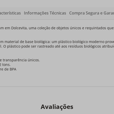
cterísticas
Informações Técnicas
Compra Segura e Garan
ram em Dolcevita, uma coleção de objetos únicos e requintados qu
o em material de base biológica: um plástico biológico moderno pro
el. O plástico pode ser rastreado até aos resíduos biológicos atri
e transparência únicos.
2 tons.
vre de BPA
Avaliações