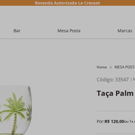
Revenda Autorizada Le Creuset
Bar
Mesa Posta
Marcas
Home
MESA POST
Código
:
33547
Taça Palm
Por:
R$
120
,
00
ou
1
x