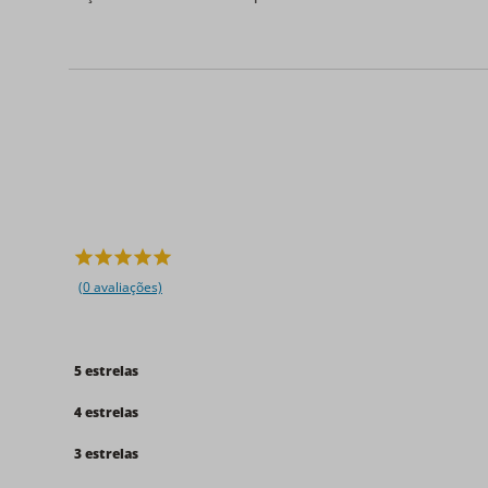
(0 avaliações)
5 estrelas
4 estrelas
3 estrelas