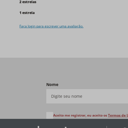
2 estrelas
1 estrela
Faça login para escrever uma avaliação.
Nome
Aceito me registrar, eu aceito os
Termos de 