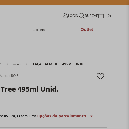
LOGIN
BUSCAR
0
Linhas
Outlet
A
Taças
TAÇA PALM TREE 495ML UNID.
ROJE
 Tree 495ml Unid.
Opções de parcelamento
 de
R$
120
,
00
sem juros