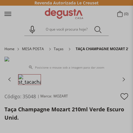
Revenda Autorizada Le Creuset
0
O que você procura hoje?
Home
MESA POSTA
Taças
TAÇA CHAMPAGNE MOZART 210M
Posicione o mouse sob a imagem para dar zoom
Código
:
35048
MOZART
Taça Champagne Mozart 210ml Verde Escuro
Unid.