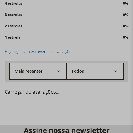
4 estrelas
0%
3 estrelas
0%
2 estrelas
0%
1 estrela
0%
Faça login para escrever uma avaliação.
Mais recentes
Todos
Carregando avaliações…
Assine nossa newsletter