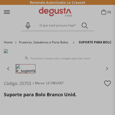
Revenda Autorizada Le Creuset
0
O que você procura hoje?
Home
Fruteiras, Saladeiras e Porta Bolos
SUPORTE PARA BOLO B
Posicione o mouse sob a imagem para dar zoom
Código
:
25753
LE CREUSET
Suporte para Bolo Branco Unid.