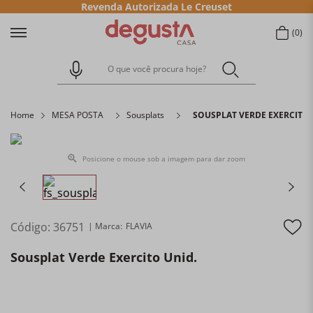
Revenda Autorizada Le Creuset
0
O que você procura hoje?
Home
MESA POSTA
Sousplats
SOUSPLAT VERDE EXERCITO 
Posicione o mouse sob a imagem para dar zoom
Código
:
36751
FLAVIA
Sousplat Verde Exercito Unid.