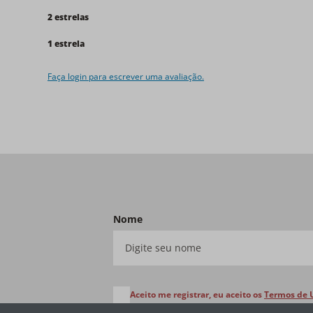
2 estrelas
1 estrela
Faça login para escrever uma avaliação.
Nome
Aceito me registrar, eu aceito os
Termos de 