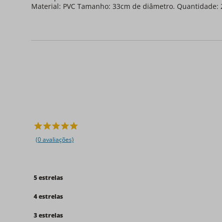
Material: PVC Tamanho: 33cm de diâmetro. Quantidade: 
(0 avaliações)
5 estrelas
4 estrelas
3 estrelas