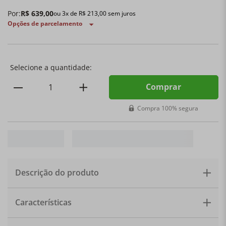
Por:
R$
639
,
00
ou
3
x de
R$
213
,
00
sem juros
Opções de parcelamento
Comprar
Compra 100% segura
Descrição do produto
A Forma Retangular é perfeita para receitas de
Características
confeitaria deliciosas. Possui um inovador revestimento
sem PFOA e garante fácil limpeza. Seu material compõe
aço carbono de grande calibre e fornece condução de