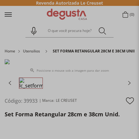
Revenda Autorizada Le Creuset
0
O que você procura hoje?
Home
Utensilios
SET FORMA RETANGULAR 28CM E 38CM UNID.
Posicione o mouse sob a imagem para dar zoom
Código
:
39933
LE CREUSET
Set Forma Retangular 28cm e 38cm Unid.