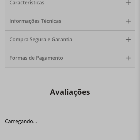
Características
em silicone que mantem o sal e a pimenta frescos.
Material: Vidro e silicone. Tamanho: 11cm. Quantidade:
1 peça.
Informações Técnicas
Compra Segura e Garantia
Formas de Pagamento
Avaliações
Carregando…