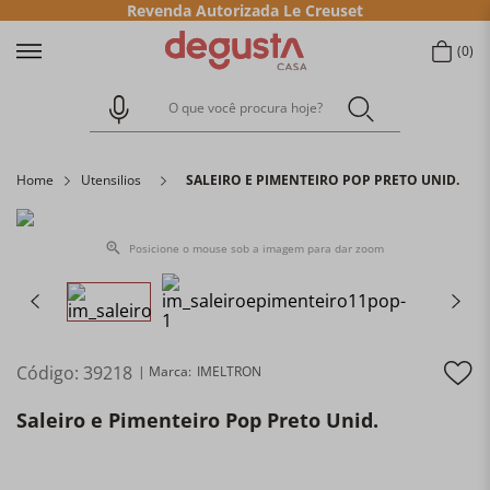
Revenda Autorizada Le Creuset
0
O que você procura hoje?
Home
Utensilios
SALEIRO E PIMENTEIRO POP PRETO UNID.
Posicione o mouse sob a imagem para dar zoom
Código
:
39218
IMELTRON
Saleiro e Pimenteiro Pop Preto Unid.