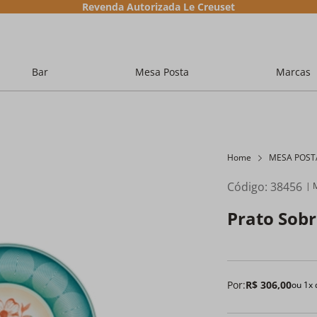
Revenda Autorizada Le Creuset
Bar
Mesa Posta
Marcas
Home
MESA POST
Código
:
38456
Prato Sob
Por:
R$
306
,
00
ou
1
x