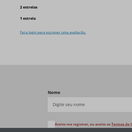
2 estrelas
1 estrela
Faça login para escrever uma avaliação.
Nome
Aceito me registrar, eu aceito os
Termos de 