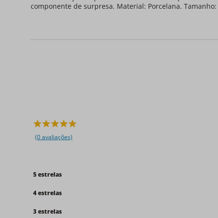
componente de surpresa. Material: Porcelana. Tamanho: 
(0 avaliações)
5 estrelas
4 estrelas
3 estrelas