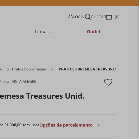
LOGIN
BUSCAR
0
Linhas
Outlet
A
Pratos Sobremesas
PRATO SOBREMESA TREASURES UNID.
VISTA ALEGRE
remesa Treasures Unid.
Opções de parcelamento
 de
R$
306
,
00
sem juros