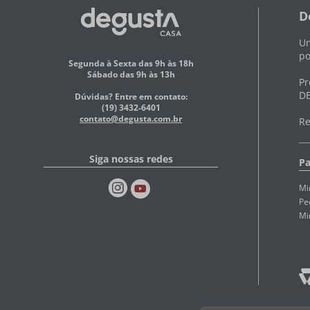
D
Um
po
Segunda à Sexta das 9h às 18h
Sábado das 9h às 13h
Pr
DE
Dúvidas? Entre em contato:
(19) 3432-6401
contato@degusta.com.br
Re
Siga nossas redes
Pa
Mi
Pe
Mi