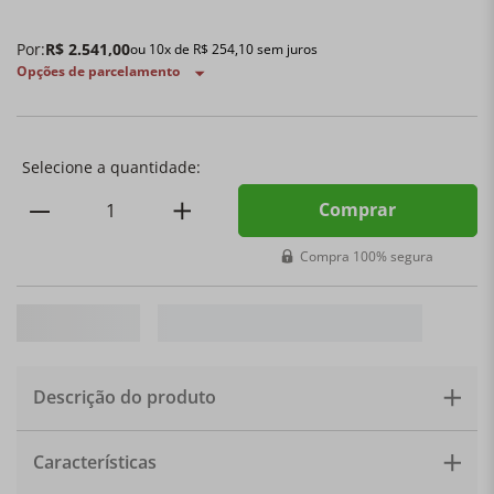
Por:
R$
2
.
541
,
00
ou
10
x de
R$
254
,
10
sem juros
Opções de parcelamento
Comprar
Compra 100% segura
Descrição do produto
Conjunto de pratos raso. Coleção de Natal com
Características
inspiração londrina. Material: Porcelana. Tamanho:
27cm . Quantidade: 6 pratos.