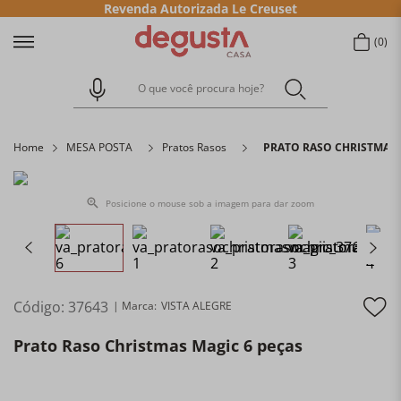
Revenda Autorizada Le Creuset
0
O que você procura hoje?
Home
MESA POSTA
Pratos Rasos
PRATO RASO CHRISTMAS 
Posicione o mouse sob a imagem para dar zoom
Código
:
37643
VISTA ALEGRE
Prato Raso Christmas Magic 6 peças