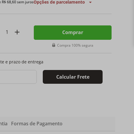
Opções de parcelamento
e
R$
68
,
60
sem juros
Comprar
Compra 100% segura
ete e prazo de entrega
Calcular Frete
tia
Formas de Pagamento