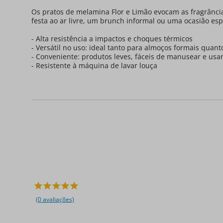
Os pratos de melamina Flor e Limão evocam as fragrâncias
festa ao ar livre, um brunch informal ou uma ocasião esp
- Alta resistência a impactos e choques térmicos
- Versátil no uso: ideal tanto para almoços formais quan
- Conveniente: produtos leves, fáceis de manusear e usa
- Resistente à máquina de lavar louça
(0 avaliações)