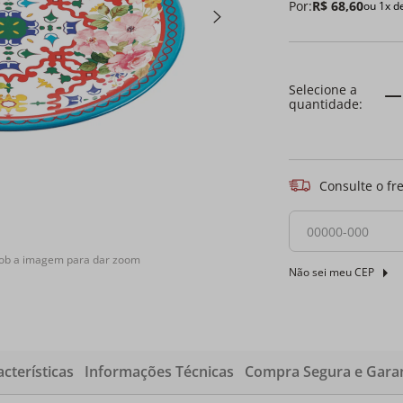
Por:
R$
68
,
60
ou
1
x d
Consulte o fr
sob a imagem para dar zoom
Não sei meu CEP
cterísticas
Informações Técnicas
Compra Segura e Garan