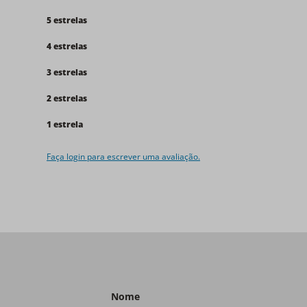
5 estrelas
4 estrelas
3 estrelas
2 estrelas
1 estrela
Faça login para escrever uma avaliação.
Nome