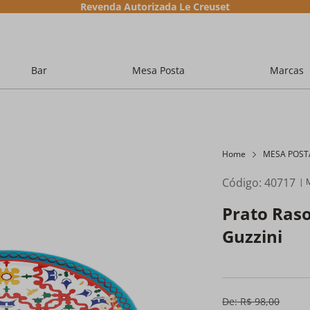
Revenda Autorizada Le Creuset
Bar
Mesa Posta
Marcas
Home
MESA POST
Código
:
40717
Prato Ras
Guzzini
De:
R$
98
,
00