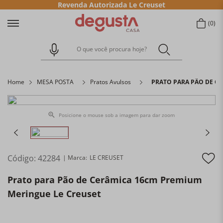
Revenda Autorizada Le Creuset
0
O que você procura hoje?
Home
MESA POSTA
Pratos Avulsos
PRATO PARA PÃO DE C
Posicione o mouse sob a imagem para dar zoom
Código
:
42284
LE CREUSET
Prato para Pão de Cerâmica 16cm Premium
Meringue Le Creuset