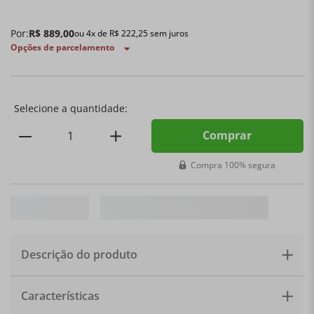
Por:
R$
889
,
00
ou
4
x de
R$
222
,
25
sem juros
Opções de parcelamento
Comprar
Compra 100% segura
Descrição do produto
O Prato para Aperitivos e Molhos da Le Creuset
Características
combina praticidade e elegância para servir com estilo.