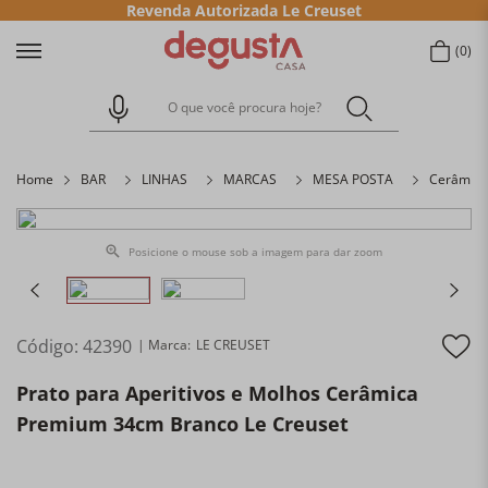
Revenda Autorizada Le Creuset
0
O que você procura hoje?
Home
BAR
LINHAS
MARCAS
MESA POSTA
Cerâmica
Posicione o mouse sob a imagem para dar zoom
Código
:
42390
LE CREUSET
Prato para Aperitivos e Molhos Cerâmica
Premium 34cm Branco Le Creuset