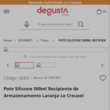
Revenda Autorizada Le Creuset
0
O que você procura hoje?
Home
GOURMET
Potes
POTE SILICONE 500ML RECIPIENT
Posicione o mouse sob a imagem para dar zoom
Código
:
42451
LE CREUSET
Pote Silicone 500ml Recipiente de
Armazenamento Laranja Le Creuset