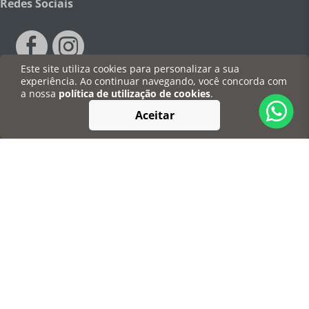
Redes Sociais
Este site utiliza cookies para personalizar a sua
experiência. Ao continuar navegando, você concorda com
a nossa
política de utilização de cookies
.
Pagamentos
Aceitar
Segurança
©Degusta Casa - Todos os direitos reservados
CNPJ: 03.778.708/0001-66 | Av. Torquato da Silva Leitão, 390 - São Dimas,