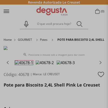
Revenda Autorizada Le Creuset
0
O que você procura hoje?
Home
GOURMET
Potes
POTE PARA BISCOITO 2,4L SHELL P
Posicione o mouse sob a imagem para dar zoom
Código
:
40678
LE CREUSET
Pote para Biscoito 2,4L Shell Pink Le Creuset