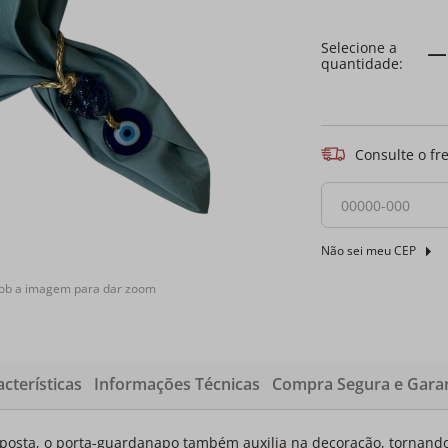
Consulte o fr
Não sei meu CEP
sob a imagem para dar zoom
cterísticas
Informações Técnicas
Compra Segura e Garan
posta, o porta-guardanapo também auxilia na decoração, tornando