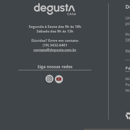
D
Um
po
Segunda à Sexta das 9h às 18h
Sábado das 9h às 13h
Pr
DE
Dúvidas? Entre em contato:
(19) 3432-6401
contato@degusta.com.br
Re
Siga nossas redes
Pa
Mi
Pe
Mi