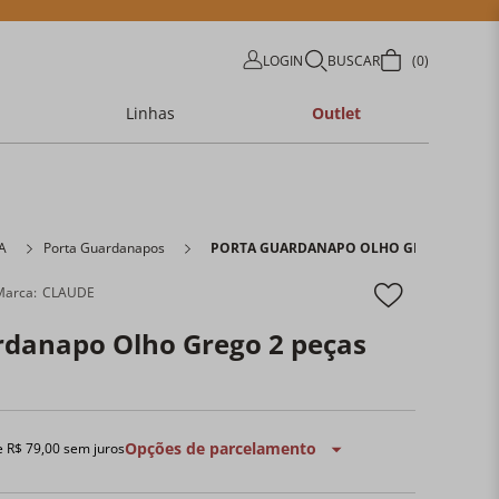
LOGIN
BUSCAR
0
Linhas
Outlet
A
Porta Guardanapos
PORTA GUARDANAPO OLHO GREGO 2 PEÇ
CLAUDE
rdanapo Olho Grego 2 peças
Opções de parcelamento
e
R$
79
,
00
sem juros