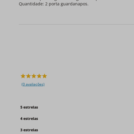
Quantidade: 2 porta guardanapos.
(0 avaliações)
5 estrelas
4 estrelas
3 estrelas