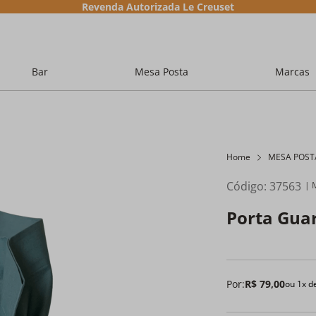
Revenda Autorizada Le Creuset
Bar
Mesa Posta
Marcas
Home
MESA POST
Código
:
37563
Porta Gua
Por:
R$
79
,
00
ou
1
x d