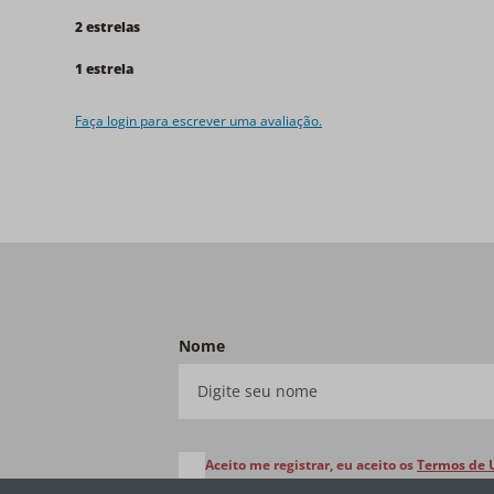
2 estrelas
1 estrela
Faça login para escrever uma avaliação.
Nome
Aceito me registrar, eu aceito os
Termos de 