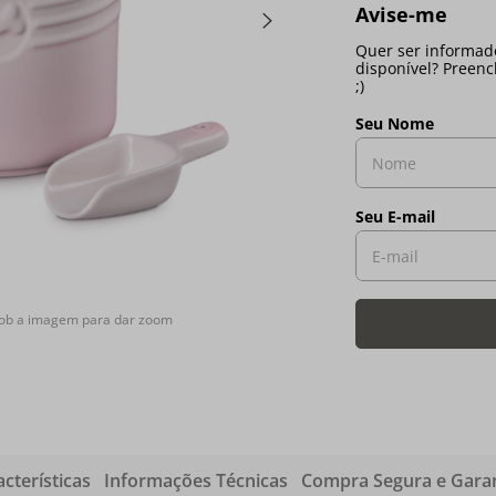
sob a imagem para dar zoom
cterísticas
Informações Técnicas
Compra Segura e Garan