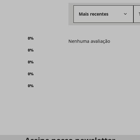
Mais recentes
0%
Nenhuma avaliação
0%
0%
0%
0%