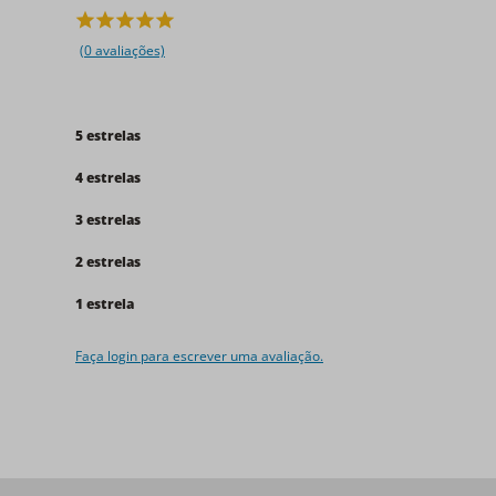
(0 avaliações)
5 estrelas
4 estrelas
3 estrelas
2 estrelas
1 estrela
Faça login para escrever uma avaliação.