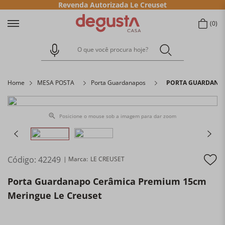
Revenda Autorizada Le Creuset
0
O que você procura hoje?
Home
MESA POSTA
Porta Guardanapos
PORTA GUARDANAP
Posicione o mouse sob a imagem para dar zoom
Código
:
42249
LE CREUSET
Porta Guardanapo Cerâmica Premium 15cm
Meringue Le Creuset