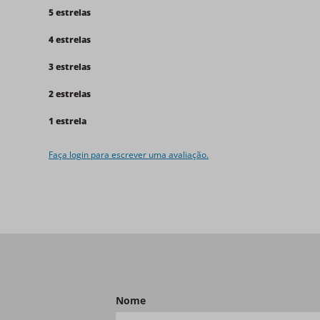
5 estrelas
4 estrelas
3 estrelas
2 estrelas
1 estrela
Faça login para escrever uma avaliação.
Nome