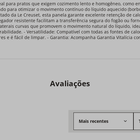
deal para pratos que exigem cozimento lento e homogêneo, como en
etado para otimizar o movimento contínuo do líquido aquecido (bor
ltado da Le Creuset, esta panela garante excelente retenção de ca
egador resistente facilitam a transferência segura do fogão ou fo
Laterais curvas que promovem o movimento natural do líquido, idea
bilidade. - Versatilidade: Compatível com todas as fontes de calor, 
es e é fácil de limpar. - Garantia: Acompanha Garantia Vitalícia co
Avaliações
Mais recentes