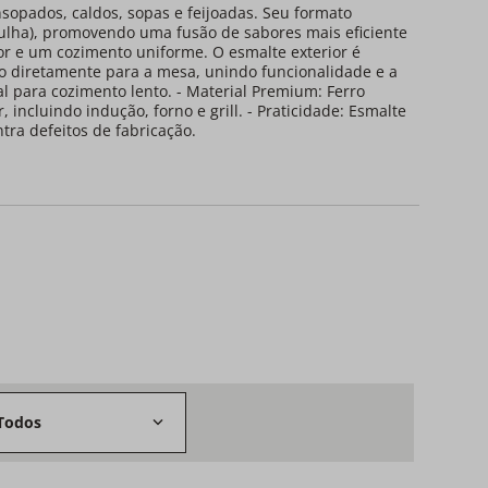
sopados, caldos, sopas e feijoadas. Seu formato
bulha), promovendo uma fusão de sabores mais eficiente
lor e um cozimento uniforme. O esmalte exterior é
rno diretamente para a mesa, unindo funcionalidade e a
l para cozimento lento. - Material Premium: Ferro
incluindo indução, forno e grill. - Praticidade: Esmalte
ntra defeitos de fabricação.
Todos