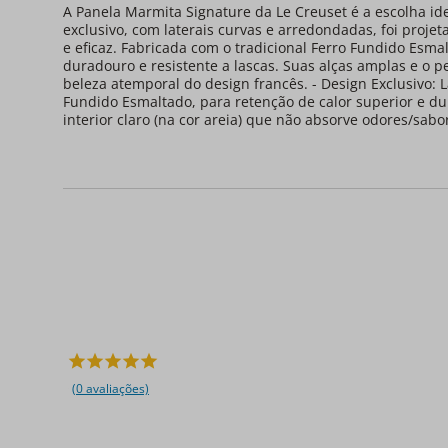
A Panela Marmita Signature da Le Creuset é a escolha i
exclusivo, com laterais curvas e arredondadas, foi proj
e eficaz. Fabricada com o tradicional Ferro Fundido Esma
duradouro e resistente a lascas. Suas alças amplas e o p
beleza atemporal do design francês. - Design Exclusivo: 
Fundido Esmaltado, para retenção de calor superior e dura
interior claro (na cor areia) que não absorve odores/sabor
(0 avaliações)