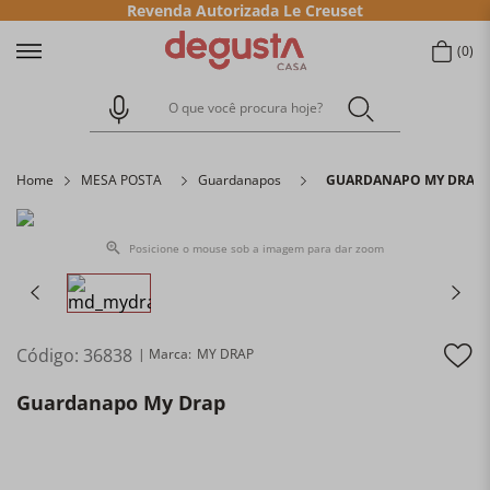
Revenda Autorizada Le Creuset
0
O que você procura hoje?
Home
MESA POSTA
Guardanapos
GUARDANAPO MY DRAP
Posicione o mouse sob a imagem para dar zoom
Código
:
36838
MY DRAP
Guardanapo My Drap