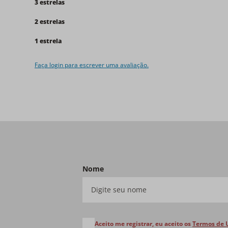
3 estrelas
2 estrelas
1 estrela
Faça login para escrever uma avaliação.
Nome
Aceito me registrar, eu aceito os
Termos de 