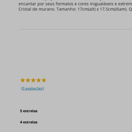
encantar por seus formatos e cores inigualáveis e extr
Cristal de murano. Tamanho: 17cm(alt) x 17,5cm(diam). 
(0 avaliações)
5 estrelas
4 estrelas