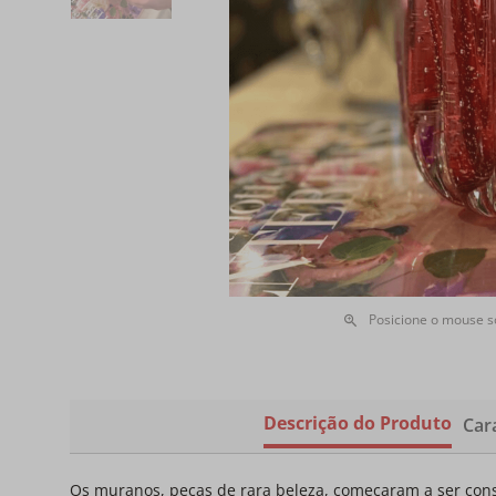
Posicione o mouse 
Descrição do Produto
Cara
Os muranos, peças de rara beleza, começaram a ser const