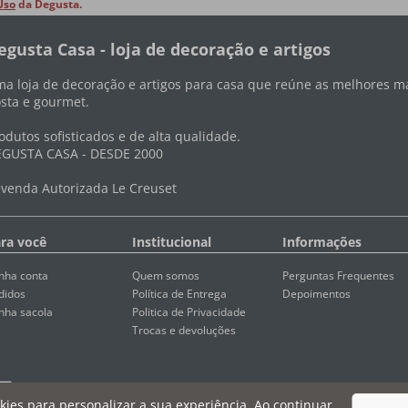
Uso
da Degusta.
egusta Casa - loja de decoração e artigos
a loja de decoração e artigos para casa que reúne as melhores ma
sta e gourmet.
odutos sofisticados e de alta qualidade.
GUSTA CASA - DESDE 2000
venda Autorizada Le Creuset
ra você
Institucional
Informações
nha conta
Quem somos
Perguntas Frequentes
didos
Política de Entrega
Depoimentos
nha sacola
Politica de Privacidade
Trocas e devoluções
ookies para personalizar a sua experiência. Ao continuar