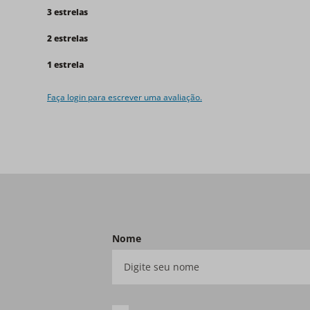
3 estrelas
2 estrelas
1 estrela
Faça login para escrever uma avaliação.
Nome