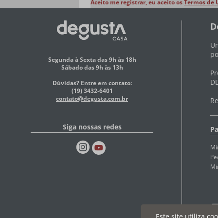
Aceito me registrar, eu aceito os
Termos de 
D
Um
po
Segunda à Sexta das 9h às 18h
Sábado das 9h às 13h
Pr
DE
Dúvidas? Entre em contato:
(19) 3432-6401
contato@degusta.com.br
Re
Siga nossas redes
Pa
Mi
Pe
Mi
Este site utiliza c