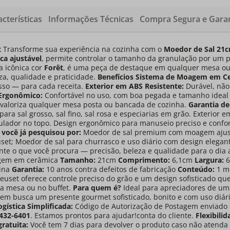
cterísticas
Informações Técnicas
Compra Segura e Garan
t
Transforme sua experiência na cozinha com o
Moedor de Sal 21c
ca ajustável
, permite controlar o tamanho da granulação por um pi
a icônica cor
Forêt
, é uma peça de destaque em qualquer mesa o
a, qualidade e praticidade.
Benefícios
Sistema de Moagem em Cer
osso — para cada receita.
Exterior em ABS Resistente:
Durável, não 
Ergonômico:
Confortável no uso, com boa pegada e tamanho ideal 
 valoriza qualquer mesa posta ou bancada de cozinha.
Garantia de
para sal grosso, sal fino, sal rosa e especiarias em grão. Exterior e
dor no topo. Design ergonômico para manuseio preciso e confortáv
 você já pesquisou por:
Moedor de sal premium com moagem ajustáv
set; Moedor de sal para churrasco e uso diário com design elegant
te o que você procura — precisão, beleza e qualidade para o dia 
gem em cerâmica
Tamanho:
21cm
Comprimento:
6,1cm
Largura:
6
ina
Garantia:
10 anos contra defeitos de fabricação
Conteúdo:
1 m
euset oferece controle preciso do grão e um design sofisticado 
a mesa ou no buffet.
Para quem é?
Ideal para apreciadores de um
uem busca um presente gourmet sofisticado, bonito e com uso diár
ogística Simplificada:
Código de Autorização de Postagem enviado 
3432-6401
. Estamos prontos para ajudar!conta do cliente.
Flexibilid
ratuita:
Você tem 7 dias para devolver o produto caso não atenda à