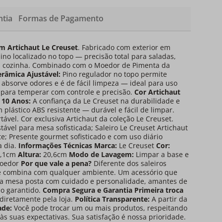
tia
Formas de Pagamento
m Artichaut Le Creuset
. Fabricado com exterior em
no localizado no topo — precisão total para saladas,
u cozinha. Combinado com o Moedor de Pimenta da
âmica Ajustável:
Pino regulador no topo permite
absorve odores e é de fácil limpeza — ideal para uso
para temperar com controle e precisão.
Cor Artichaut
 10 Anos:
A confiança da Le Creuset na durabilidade e
m plástico ABS resistente — durável e fácil de limpar.
el. Cor exclusiva Artichaut da coleção Le Creuset.
el para mesa sofisticada; Saleiro Le Creuset Artichaut
e; Presente gourmet sofisticado e com uso diário
a dia.
Informações Técnicas
Marca:
Le Creuset
Cor:
,1cm
Altura:
20,6cm
Modo de Lavagem:
Limpar a base e
oedor
Por que vale a pena?
Diferente dos saleiros
que combina com qualquer ambiente. Um acessório que
a mesa posta com cuidado e personalidade, amantes de
io garantido.
Compra Segura e Garantia
Primeira troca
diretamente pela loja.
Política Transparente:
A partir da
ade:
Você pode trocar um ou mais produtos, respeitando
s suas expectativas. Sua satisfação é nossa prioridade.