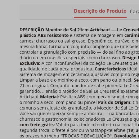
Descrição do Produto
Cara
DESCRIÇÃO
Moedor de Sal 21cm Artichaut — Le Creuse
plástico ABS resistente
e sistema de moagem em
cerâmi
carnes, churrasco ou sal grosso. Ergonômico, durável e n
mesma linha, forma um conjunto completo que une belez
controlar a granulação com precisão — do sal fino ao gr
diário ou em ocasiões especiais como churrasco.
Design 
Exclusiva:
A cor inconfundível da coleção Le Creuset que
qualidade de cada peça produzida.
Características
Ideal 
Sistema de moagem em cerâmica ajustável com pino regula
Limpar a base e o moinho a seco, com pano ou pincel.
Se
21cm original; Conjunto moedor de sal e pimenta Le Creu
garantido. …então o Moedor de Sal Le Creuset é exatamen
Artichaut
Material:
Plástico ABS com mecanismo de moa
o moinho a seco, com pano ou pincel
País de Origem:
Ch
comuns sem ajuste de granulação, o Moedor de Sal Le Cr
você vai querer deixar sempre à mostra — na bancada, n
churrasco e gastronomia, colecionadores Le Creuset e q
com frete grátis:
Válido para todo o território nacional.
L
segunda troca, o frete é por ou WhatsApp/telefone
(19) 
os prazos no menu "TROCAS E DEVOLUÇÃO".
Devolução g