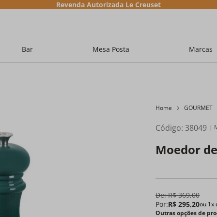
Revenda Autorizada Le Creuset
Bar
Mesa Posta
Marcas
Home
GOURMET
Código
:
38049
Moedor de 
De:
R$
369
,
00
Por:
R$
295
,
20
ou
1
x
Outras opções de pro