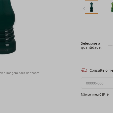
Consulte o fr
sob a imagem para dar zoom
Não sei meu CEP