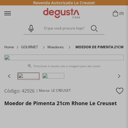
Revenda Autorizada Le Creuset
0
O que você procura hoje?
Home
GOURMET
Moedores
MOEDOR DE PIMENTA 21CM R
Posicione o mouse sob a imagem para dar zoom
Código
:
42926
LE CREUSET
Moedor de Pimenta 21cm Rhone Le Creuset