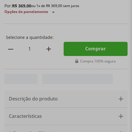
Por:
R$
369
,
00
ou
1
x de
R$
369
,
00
sem juros
Opções de parcelamento
Comprar
Compra 100% segura
Descrição do produto
DESCRIÇÃO
Moedor de Pimenta 21cm Rhone — Le
Características
Creuset
Transforme sua experiência gastronômica com
o
Moedor de Pimenta 21cm Rhone Le Creuset
.
Fabricado com exterior em
plástico ABS resistente
e