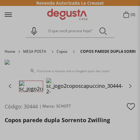
Revenda Autorizada Le Creuset
0
O que você procura hoje?
Home
MESA POSTA
Copos
COPOS PAREDE DUPLA SORREN
Posicione o mouse sob a imagem para dar zoom
Código
:
30444
SCHOTT
Copos parede dupla Sorrento Zwilling