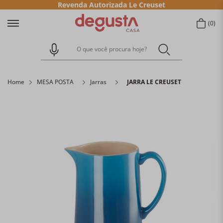
Revenda Autorizada Le Creuset
0
O que você procura hoje?
Home
MESA POSTA
Jarras
JARRA LE CREUSET