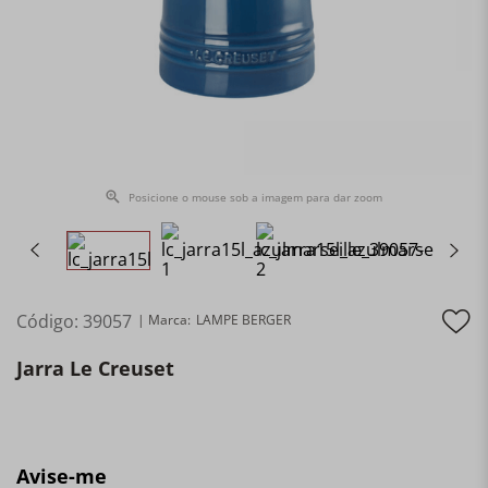
Posicione o mouse sob a imagem para dar zoom
Código
:
39057
LAMPE BERGER
Jarra Le Creuset