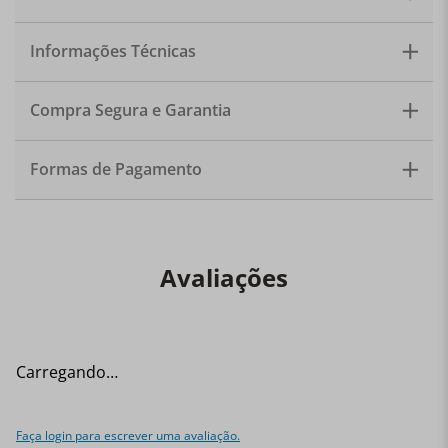
spray da marca Degusta Casa! Com design exclusivo,
também decora ambientes e são uma excelente opção
para presentear. Capacidade: 300ml. Tamanho:
Informações Técnicas
8x13cm. Quantidade: 1 home spray. NÃO TROCAMOS
PRODUTOS DE PERFUMARIA.
Compra Segura e Garantia
Formas de Pagamento
Avaliações
Carregando…
Faça login para escrever uma avaliação.