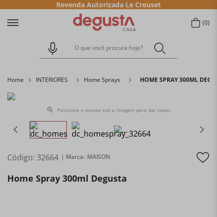
Revenda Autorizada Le Creuset
0
O que você procura hoje?
Home
INTERIORES
Home Sprays
HOME SPRAY 300ML DEGU
Posicione o mouse sob a imagem para dar zoom
Código
:
32664
MAISON
Home Spray 300ml Degusta