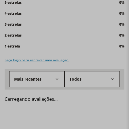
Carregando…
5 estrelas
0%
4 estrelas
0%
3 estrelas
0%
2 estrelas
0%
1 estrela
0%
Faça login para escrever uma avaliação.
Mais recentes
Todos
Carregando avaliações…