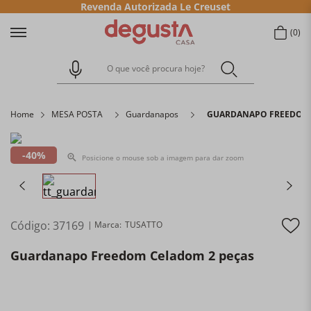
Revenda Autorizada Le Creuset
0
O que você procura hoje?
Home
MESA POSTA
Guardanapos
GUARDANAPO FREEDOM 
40%
Posicione o mouse sob a imagem para dar zoom
Código
:
37169
TUSATTO
Guardanapo Freedom Celadom 2 peças