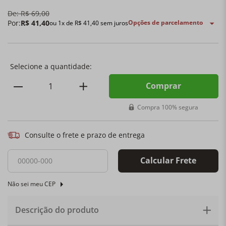
De:
R$
69
,
00
Por:
R$
41
,
40
Opções de parcelamento
ou
1
x de
R$
41
,
40
sem juros
Outras opções de produtos:
Comprar
Compra 100% segura
Consulte o frete e prazo de entrega
Calcular Frete
Não sei meu CEP