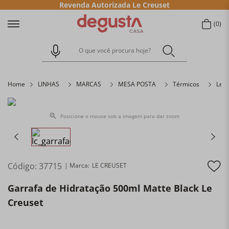
Revenda Autorizada Le Creuset
0
O que você procura hoje?
Home
LINHAS
MARCAS
MESA POSTA
Térmicos
Le C
Posicione o mouse sob a imagem para dar zoom
Código
:
37715
LE CREUSET
Garrafa de Hidratação 500ml Matte Black Le
Creuset