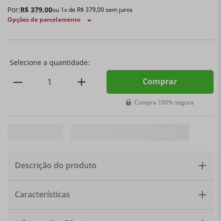
Por:
R$
379
,
00
ou
1
x de
R$
379
,
00
sem juros
Opções de parcelamento
Comprar
Compra 100% segura
Descrição do produto
DESCRIÇÃO
Garrafa Térmica On the Go 1L Berry — Le
Características
Creuset
A qualidade Le Creuset vai com você para
qualquer lugar. A
Garrafa Térmica On the Go 1L Berry
Le Creuset
é a solução perfeita para quem busca