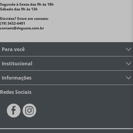
dupla
Performance Térmica:
Quente até 12h | Frio até
Segunda à Sexta das 9h às 18h
Sábado das 9h às 13h
24h
Comprimento:
8,8cm
Largura:
8,8cm
Altura:
33,1cm
Fonte de Calor:
Não usar em fogo direto, micro-
Dúvidas? Entre em contato:
ondas, freezer ou forno
Modo de Lavagem:
Lavagem à
(19) 3432-6401
mão
País de Origem:
China
Quantidade:
1 garrafa
contato@degusta.com.br
térmica com tampa
Por que vale a pena?
Diferente das
garrafas térmicas comuns de marcas genéricas, a
Garrafa On the Go Le Creuset entrega o padrão de
qualidade e o design da marca em um produto feito
Para você
para o movimento — aço inox resistente, isolamento a
vácuo que realmente funciona por horas e um
acabamento sofisticado na cor Berry que faz qualquer
Institucional
mochila ou mesa parecer mais bonita. Uma garrafa que
é presente para si mesmo e para quem você gosta.
Para
Informações
quem é?
Ideal para colecionadores Le Creuset que
querem estender a qualidade da marca para além da
cozinha, pessoas ativas que não abrem mão de
Redes Sociais
hidratação com estilo em treinos, viagens e trabalho e
quem busca um presente gourmet prático, bonito e
com uso garantido no dia a dia — perfeito para
qualquer idade e ocasião.
Compra Segura e Garantia
Primeira troca com frete grátis:
Válido para todo o
território nacional.
Logística Simplificada:
Código de
Autorização de Postagem enviado diretamente pela loja.
Política Transparente:
A partir da segunda troca, o