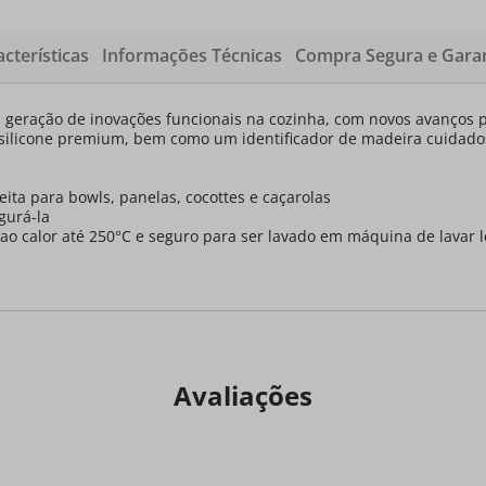
cterísticas
Informações Técnicas
Compra Segura e Garan
 geração de inovações funcionais na cozinha, com novos avanços p
com silicone premium, bem como um identificador de madeira cuida
eita para bowls, panelas, cocottes e caçarolas
gurá-la
e ao calor até 250°C e seguro para ser lavado em máquina de lavar 
Avaliações