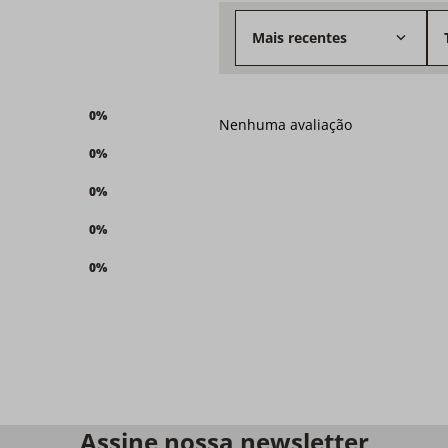
Mais recentes
0%
Nenhuma avaliação
0%
0%
0%
0%
Assine nossa newsletter