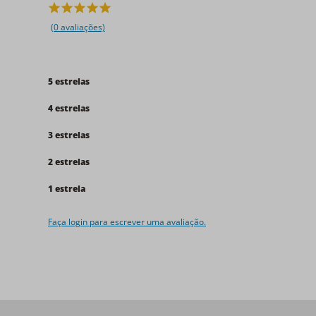
(0 avaliações)
5 estrelas
4 estrelas
3 estrelas
2 estrelas
1 estrela
Faça login para escrever uma avaliação.