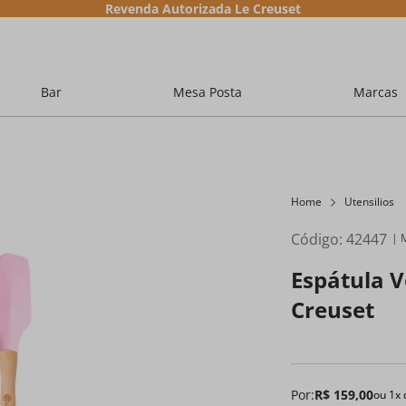
Revenda Autorizada Le Creuset
Bar
Mesa Posta
Marcas
Home
Utensilios
Código
:
42447
Espátula 
Creuset
Por:
R$
159
,
00
ou
1
x