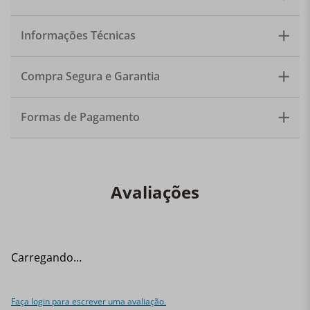
e cristal que oferece produtos modernos e de mais alta
qualidade, porque unem tradição, tecnologia, precisão
e arte. Material: Cristal com titânio. Capacidade: 450ml.
Informações Técnicas
Quantidade: 6 copos.
Compra Segura e Garantia
Formas de Pagamento
Avaliações
Carregando…
Faça login para escrever uma avaliação.