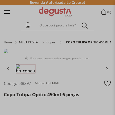
Revenda Autorizada Le Creuset
0
O que você procura hoje?
Home
MESA POSTA
Copos
COPO TULIPA OPITIC 450ML 6 
Posicione o mouse sob a imagem para dar zoom
Código
:
38297
GREMAX
Copo Tulipa Opitic 450ml 6 peças